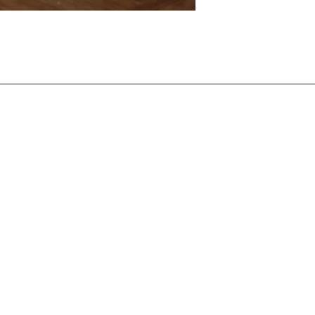
- bijvoorbeeld als 
Ik houd je persoon
Dit werk is gemaakt
er iets anders niet 
bestelstatus, zodat
en is momenteel te 
dagen weten. Dan k
nieuwe werk kunt 
expositie ‘Ma (間)’ 
passende oplossin
Utrecht. De tentoon
2025.
De werken zijn be
Contact
getiteld, zodat er r
interpretatie en ve
hallo@gekebosch.
Thuis
nummer #5 in de ex
Conceptueel
+31 6 48 81 29 30
Sneak preview
Portret
Op de webshop toon
een fragment. Voor
Reportage
dit een herkennings
Expositie 'Ma' 間
beeld erachter schu
Over mij
een uitnodiging om