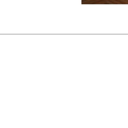
© 2026 by Geke Bosch.
All rights reserved.
Lid van
Dupho