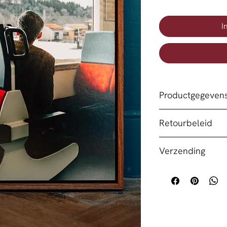
I
Productgegeven
Ma (間)
 is het Japa
Retourbeleid
ruimte tussen vor
wereld die nooit sti
Elk werk dat je hie
Verzending
maatschappelijke d
jou gemaakt. Ik laa
uitnodiging om te 
bestelling hebt ge
Ik zorg ervoor dat
reflecteren. Een r
maatwerk is, kan ik
en zorg wordt verp
en de stilte die on
terugbetalingen a
Fotolab Kiekie
 of 
G
merken.
perfecte staat bij je
Mocht er onverhoop
Over de expositie 