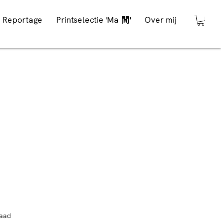
Reportage
Printselectie 'Ma 間'
Over mij
raad